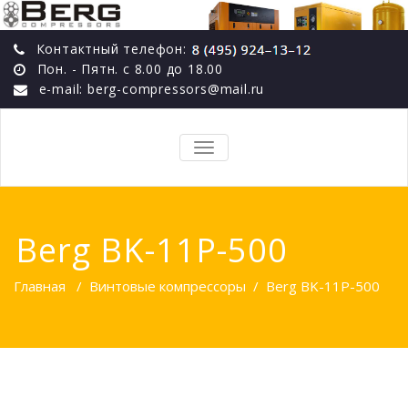
Контактный телефон:
Пон. - Пятн. с 8.00 до 18.00
e-mail: berg-compressors@mail.ru
TOGGLE
NAVIGATION
Berg BK-11P-500
Главная
/
Винтовые компрессоры
/
Berg BK-11P-500