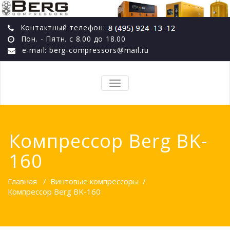
Контактный телефон:
Пон. - Пятн. с 8.00 до 18.00
e-mail: berg-compressors@mail.ru
TOGGLE
NAVIGATION
Компрессор Berg BK-
160
Главная
/
Винтовые компрессоры
/
Компрессор Berg BK-160