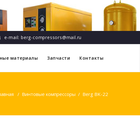
e-mail: berg-compressors@mail.ru
дные материалы
Запчасти
Контакты
лавная
/
Винтовые компрессоры
/
Berg BK-22