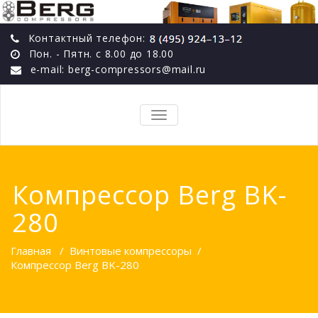
Контактный телефон:
Пон. - Пятн. с 8.00 до 18.00
e-mail: berg-compressors@mail.ru
TOGGLE
NAVIGATION
Компрессор Berg BK-
280
Главная
/
Винтовые компрессоры
/
Компрессор Berg BK-280